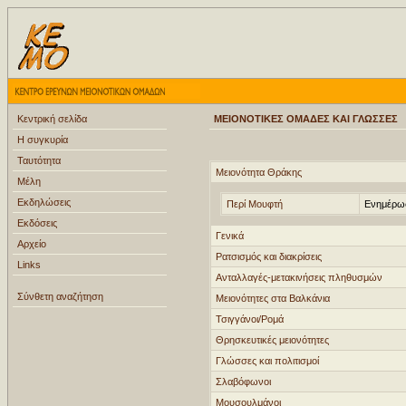
Κεντρική σελίδα
ΜΕΙΟΝΟΤΙΚΕΣ ΟΜΑΔΕΣ ΚΑΙ ΓΛΩΣΣΕΣ
Η συγκυρία
Ταυτότητα
Μειονότητα Θράκης
Μέλη
Εκδηλώσεις
Περί Μουφτή
Ενημέρωσ
Εκδόσεις
Γενικά
Αρχείο
Ρατσισμός και διακρίσεις
Links
Ανταλλαγές-μετακινήσεις πληθυσμών
Σύνθετη αναζήτηση
Μειονότητες στα Βαλκάνια
Τσιγγάνοι/Ρομά
Θρησκευτικές μειονότητες
Γλώσσες και πολιτισμοί
Σλαβόφωνοι
Μουσουλμάνοι