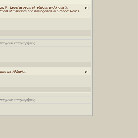
κης Κ.,
Legal aspects of religious and linguistic
en
tment of minorities and homogeneis in Greece: Relics
πάρχουν καταχωρήσεις
τητα της Αλβανίας
el
πάρχουν καταχωρήσεις