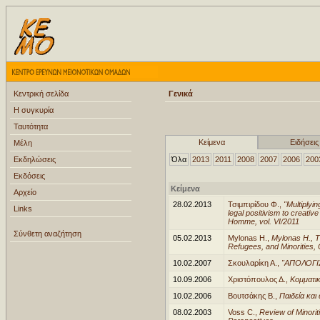
Κεντρική σελίδα
Γενικά
Η συγκυρία
Ταυτότητα
Κείμενα
Ειδήσεις
Μέλη
Εκδηλώσεις
Όλα
2013
2011
2008
2007
2006
200
Εκδόσεις
Κείμενα
Αρχείο
28.02.2013
Τσιμπιρίδου Φ.,
"Multiplyi
Links
legal positivism to creativ
Homme, vol. VI/2011
Σύνθετη αναζήτηση
05.02.2013
Mylonas H.,
Mylonas H., Th
Refugees, and Minorities,
10.02.2007
Σκουλαρίκη Α.,
"ΑΠΟΛΟΓΙ
10.09.2006
Χριστόπουλος Δ.,
Κομματικ
10.02.2006
Βουτσάκης Β.,
Παιδεία και
08.02.2003
Voss C.,
Review of Minorit