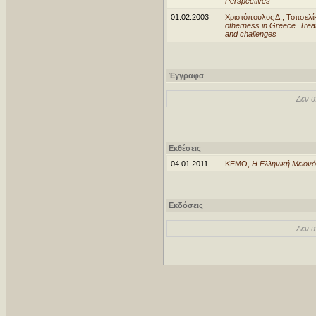
Perspectives
01.02.2003
Χριστόπουλος Δ., Τσιτσελί
otherness in Greece. Trea
and challenges
Έγγραφα
Δεν υ
Εκθέσεις
04.01.2011
ΚΕΜΟ,
Η Ελληνική Μειονό
Εκδόσεις
Δεν υ