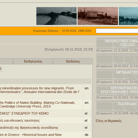
Κυριότερες Ειδήσεις: - 10.05.2016, 1996-2016 - Είκοσι χρόνια μελέτης του μειονοτικ
ΜΕΙΟΝΟΤΙΚΕΣ ΟΜΑΔ
ΓΛΩΣΣΕΣ
[Ενημέρωση: 06.11.2018, 22:33]
[Ενημέρωση: 21.11.2018, 12:35]
Εκδηλώσεις
Εκδόσεις
[Ενημέρωση: 05.02.2013, 11:13]
3
ΜΕΤΑΝΑΣΤΕ
[Ενημέρωση: 22.02.2011, 23:19]
ng minoritization processes for new migrants. From
en
ΕΡΕΥΝΗΤΙΚΑ ΠΕΔ
e hermeneutics", Annuaire International des Droits de l'
ΕΠΙΣΤΗΜΟΝΙΚΕΣ ΠΡΟΣ
[Ενημέρωση: 01.02.2010, 20:26]
e Politics of Nation Building. Making Co-Nationals,
en
Περί Μουφτή
 Cambridge University Press, 2013.
ΣΜΟΣ" ΣΥΝΕΔΡΙΟΥ ΤΟΥ ΚΕΜΟ
el
[Ενημέρωση: 20.03.2008, 08:44]
ές και εθνοτικές ταυτότητες
el
Όλες οι θεματικές
 ανάπτυξη της θρησκευτικής συνείδησης
el
ies in Greece - Historical Issues and New
de