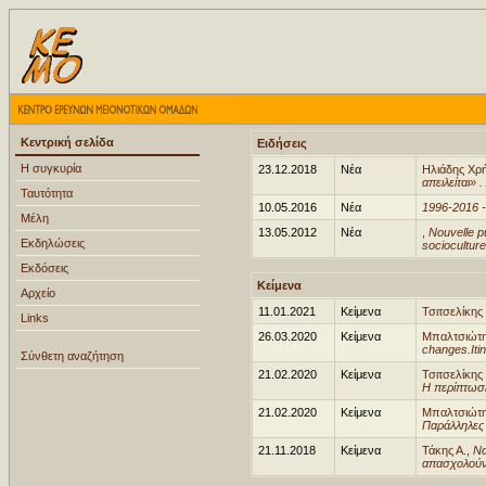
Κεντρική σελίδα
Ειδήσεις
Η συγκυρία
23.12.2018
Νέα
Ηλιάδης Χρ
απειλείται»
Ταυτότητα
10.05.2016
Νέα
1996-2016 -
Μέλη
13.05.2012
Νέα
,
Nouvelle pu
Εκδηλώσεις
sociocultur
Εκδόσεις
Κείμενα
Αρχείο
11.01.2021
Κείμενα
Τσιτσελίκης
Links
26.03.2020
Κείμενα
Μπαλτσιώτη
changes.Itin
Σύνθετη αναζήτηση
21.02.2020
Κείμενα
Τσιτσελίκης
Η περίπτωση
21.02.2020
Κείμενα
Μπαλτσιώτη
Παράλληλες 
21.11.2018
Κείμενα
Τάκης Α.,
Να
απασχολούν